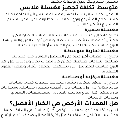
تشغيل مشروعك بدون توقفات مكلفة.
متوسط تكلفة تجهيز مغسلة ملابس
لا يمكن تحديد سعر ثابت لتجهيز مغسلة ملابس لأن التكلفة تختلف
حسب حجم المشروع ونوع المعدات المطلوبة. لكن يمكن تقسيم
المشاريع بشكل عام إلى:
مغسلة صغيرة
تحتاج عادة إلى غسالات ونشافات بسعات مناسبة، طاولة كي،
مكبس أو معدات تشطيب بسيطة، وبعض أدوات الفرز والنقل. هذا
النوع مناسب كبداية للمشاريع الصغيرة أو الأحياء السكنية.
مغسلة تجارية متوسطة
تحتاج إلى معدات أكثر قدرة على التشغيل اليومي، مثل غسالات
صناعية، نشافات صناعية، مكائن كي، معدات بخار، وتروليات نقل. هذا
النوع مناسب للمغاسل التي تستهدف العملاء الأفراد وبعض العقود
الصغيرة.
مغسلة مركزية أو صناعية
تحتاج إلى تجهيز متكامل يشمل غسالات بسعات كبيرة، نشافات
قوية، مكائن كي رول، غلايات بخار، أنظمة تشغيل متكاملة، ومساحات
فرز وتجهيز. هذا النوع مناسب للفنادق، المستشفيات، المصانع،
وشركات الخدمات.
هل المعدات الأرخص هي الخيار الأفضل؟
ليس دائمًا. قد تبدو المعدات الأرخص خيارًا مناسبًا في البداية، لكنها
قد تسبب مشاكل مستقبلية مثل كثرة الأعطال، ضعف الأداء، ارتفاع