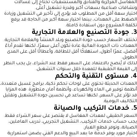
المغاسل المركزية والفنادق والمستشفيات تحتاج إلى غسالات
ونشافات صناعية بسعات أكبر وقدرة تشغيل أعلى.
اختيار سعة أقل من المطلوب قد يؤدي إلى تأخير في التشغيل وزيادة
الضغط على المعدات، بينما اختيار سعة أكبر من الحاجة قد يرفع
تكلفة المشروع دون استفادة كاملة.
3. جودة التصنيع والعلامة التجارية
تختلف الأسعار حسب جودة التصنيع وبلد المنشأ والعلامة التجارية.
المعدات ذات الجودة العالية عادة تكون أعلى سعرًا، لكنها تقدم أداءً
أفضل، عمرًا أطول، استهلاكًا أقل للطاقة، وأعطالًا أقل على المدى
الطويل.
لذلك لا يُنصح بالاعتماد على السعر فقط عند الشراء، بل يجب النظر
إلى القيمة الحقيقية للمعدة خلال سنوات التشغيل.
4. مستوى التقنية والتحكم
المعدات الحديثة تحتوي على لوحات تحكم ذكية، برامج غسيل متعددة،
أنظمة توفير في الماء والكهرباء، وأنظمة أمان متطورة. هذه المزايا
قد تؤثر على السعر، لكنها تساعد في تحسين جودة التشغيل وتقليل
التكاليف اليومية.
5. خدمات التركيب والصيانة
السعر الحقيقي لمعدات المغاسل لا يقتصر على سعر الشراء فقط.
يجب حساب خدمات التركيب، التشغيل التجريبي، تدريب العاملين،
الصيانة، وتوفر قطع الغيار.
اختيار مورد يوفر خدمة ما بعد البيع والدعم الفني يضمن استمرارية