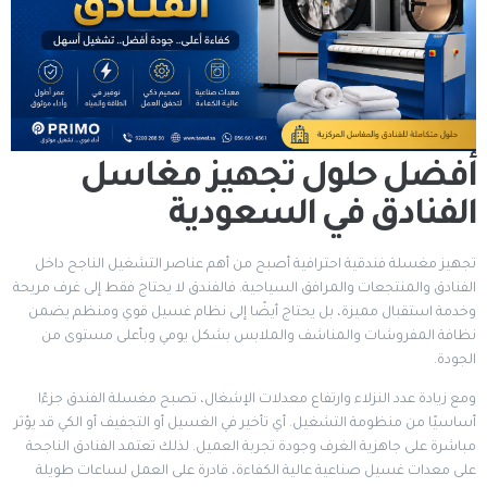
أفضل حلول تجهيز مغاسل
الفنادق في السعودية
تجهيز مغسلة فندقية احترافية أصبح من أهم عناصر التشغيل الناجح داخل
الفنادق والمنتجعات والمرافق السياحية. فالفندق لا يحتاج فقط إلى غرف مريحة
وخدمة استقبال مميزة، بل يحتاج أيضًا إلى نظام غسيل قوي ومنظم يضمن
نظافة المفروشات والمناشف والملابس بشكل يومي وبأعلى مستوى من
الجودة.
ومع زيادة عدد النزلاء وارتفاع معدلات الإشغال، تصبح مغسلة الفندق جزءًا
أساسيًا من منظومة التشغيل. أي تأخير في الغسيل أو التجفيف أو الكي قد يؤثر
مباشرة على جاهزية الغرف وجودة تجربة العميل. لذلك تعتمد الفنادق الناجحة
على معدات غسيل صناعية عالية الكفاءة، قادرة على العمل لساعات طويلة