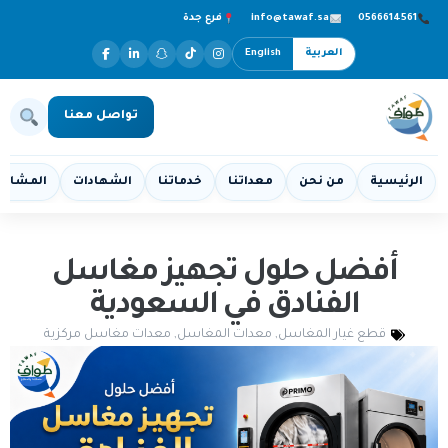
0566614561
info@tawaf.sa
فرع جدة
العربية
English
تواصل معنا
الرئيسية
من نحن
معداتنا
خدماتنا
الشهادات
المشاري
أفضل حلول تجهيز مغاسل
الفنادق في السعودية
قطع غيار المغاسل
,
معدات المغاسل
,
معدات مغاسل مركزية