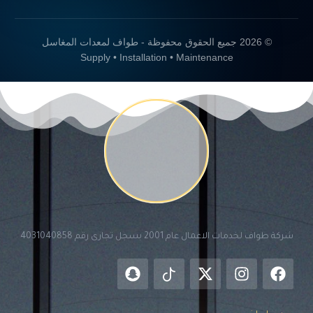
© 2026 جميع الحقوق محفوظة - طواف لمعدات المغاسل
Supply • Installation • Maintenance
شركة طواف لخدمات الاعمال عام 2001 بسجل تجارى رقم 4031040858