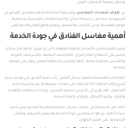
وتحمل ضغط التشغيل اليومي.
في
طواف لمعدات المغاسل
نوفر حلولًا متكاملة لتجهيز مغاسل الفنادق في
السعودية، بداية من دراسة الاحتياج، واختيار المعدات المناسبة، وتخطيط
موقع المغسلة، وحتى التركيب والتشغيل وتوفير قطع الغيار والدعم الفني.
أهمية مغاسل الفنادق في جودة الخدمة
تعتبر المغسلة من الأقسام الخلفية المهمة داخل أي فندق، لكنها تؤثر بشكل
مباشر على الانطباع العام للنزيل. فالمناشف النظيفة، والشراشف المرتبة،
والملابس المكوية بعناية، كلها تفاصيل يلاحظها العميل وتؤثر على تقييمه
للخدمة.
كلما كانت المغسلة مجهزة بشكل أفضل، زادت قدرة الفندق على تقديم خدمة
أسرع وأكثر انتظامًا. أما الاعتماد على معدات ضعيفة أو غير مناسبة لحجم
التشغيل، فقد يؤدي إلى تأخير في تسليم الغسيل، وزيادة استهلاك الكهرباء
والمياه، وكثرة الأعطال، وارتفاع تكلفة الصيانة.
لذلك فإن الاستثمار في معدات غسيل صناعية مناسبة للفنادق ليس مجرد
شراء أجهزة، بل هو استثمار في جودة الخدمة واستقرار التشغيل وتقليل
المصاريف على المدى الطويل.