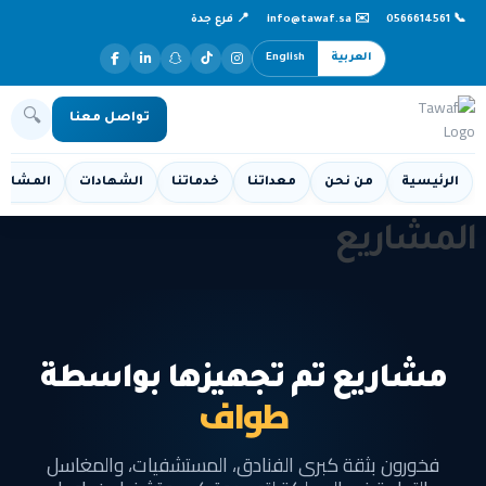
📞 0566614561
✉️ info@tawaf.sa
📍 فرع جدة
العربية
English
🔍
تواصل معنا
الرئيسية
من نحن
معداتنا
خدماتنا
الشهادات
المشاري
المشاريع
مشاريع تم تجهيزها بواسطة
طواف
فخورون بثقة كبرى الفنادق، المستشفيات، والمغاسل