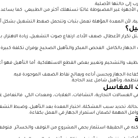
إلى حالتها الأصلية.
 الأجهزة غير المضبوطة غالبًا تستهلك أكثر من الطبيعي. كما يساعد ا
يومية، لأن المعدة المؤهلة تعمل بثبات وتتحمل ضغط التشغيل بشكل 
يل؟
ار الأعطال، ضعف الأداء، ارتفاع صوت التشغيل، زيادة الاهتزاز، بطء إن
لجهاز بالكامل. الفحص المبكر والتأهيل الصحيح يوفران تكلفة كبيرة م
ظيف والتشحيم وتغيير بعض القطع الاستهلاكية. أما التأهيل فهو أعمق
فع كفاءة الجهاز ويحسن أداءه ويعالج نقاط الضعف الموجودة فيه.
منتظمة، وتأهيل شامل عند الحاجة.
ت المغاسل
لغسالات التجارية، النشافات، الغلايات، ومعدات الكي. فالتعامل غ
الة، تحديد سبب المشكلة، اختبار المعدة بعد التأهيل، وضبط التش
عوامل المهمة لضمان استمرار الجهاز في العمل بكفاءة.
ه في الحقيقة استثمار يحمي المشروع من التوقف والخسائر. فتوقف