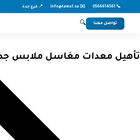
📞 0566614561
📍 فرع جدة
✉️ info@tawaf.sa
🔍
تواصل معنا
تأهيل معدات مغاسل ملابس جدة: