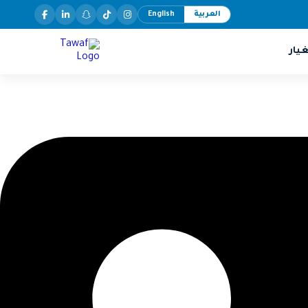
العربية
English
يار