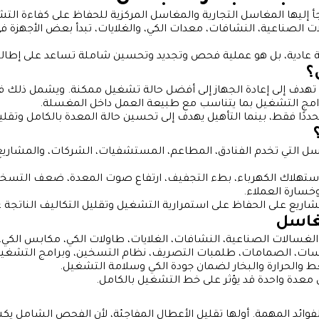
ليها المغاسل التجارية والمغاسل المركزية للحفاظ على كفاءة التشغ
صناعية، النشافات، معدات الكي، والغلايات، تبدأ بعض الأجهزة في ف
نة عادية، بل هو عملية فحص وتجديد وتحسين شاملة تساعد على إطالة
؟
دف إلى إعادة الجهاز إلى أفضل حالة تشغيل ممكنة. ويشمل ذلك فحص ا
برامج التشغيل بما يتناسب مع طبيعة العمل داخل المغسلة.
محددًا فقط، بينما التأهيل يهدف إلى تحسين حالة المعدة بالكامل وتق
اسل التي تخدم الفنادق، المطاعم، المستشفيات، الشركات، والمشار
هلاك الكهرباء، بطء التجفيف، ارتفاع صوت المعدة، ضعف التسخين، 
وخسارة العملاء.
ع على الحفاظ على استمرارية التشغيل وتقليل التكاليف الناتجة عن
مغاسل
الات الصناعية، النشافات، الغلايات، طاولات الكي، مكابس الكي، ر
ات، الصمامات، طلمبات التصريف، نظام التسخين، وبرامج التشغيل. أ
 والحرارة والبخار لضمان جودة الكي وسلامة التشغيل.
معدة واحدة قد يؤثر على خط التشغيل بالكامل.
د المهمة. أولها تقليل الأعطال المفاجئة، لأن الفحص الشامل يكش