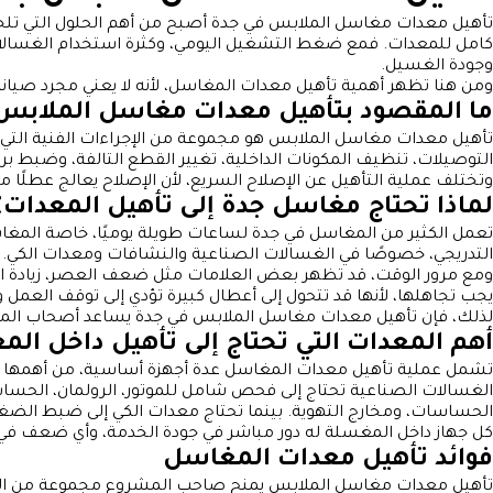
تأهيل معدات مغاسل الملابس في جدة أصبح من أهم الحلول التي تلجأ إ
كامل للمعدات. فمع ضغط التشغيل اليومي، وكثرة استخدام الغسالات ال
وجودة الغسيل.
ومن هنا تظهر أهمية تأهيل معدات المغاسل، لأنه لا يعني مجرد صيا
ما المقصود بتأهيل معدات مغاسل الملابس
تأهيل معدات مغاسل الملابس هو مجموعة من الإجراءات الفنية التي ته
التوصيلات، تنظيف المكونات الداخلية، تغيير القطع التالفة، وضبط 
وتختلف عملية التأهيل عن الإصلاح السريع، لأن الإصلاح يعالج عطلًا 
لماذا تحتاج مغاسل جدة إلى تأهيل المعدات؟
تعمل الكثير من المغاسل في جدة لساعات طويلة يوميًا، خاصة المغ
التدريجي، خصوصًا في الغسالات الصناعية والنشافات ومعدات الكي.
ومع مرور الوقت، قد تظهر بعض العلامات مثل ضعف العصر، زيادة است
يجب تجاهلها، لأنها قد تتحول إلى أعطال كبيرة تؤدي إلى توقف العمل 
لذلك، فإن تأهيل معدات مغاسل الملابس في جدة يساعد أصحاب المشاري
أهم المعدات التي تحتاج إلى تأهيل داخل ال
تشمل عملية تأهيل معدات المغاسل عدة أجهزة أساسية، من أهمها الغس
الغسالات الصناعية تحتاج إلى فحص شامل للموتور، الرولمان، الحساس
الحساسات، ومخارج التهوية. بينما تحتاج معدات الكي إلى ضبط الضغط
كل جهاز داخل المغسلة له دور مباشر في جودة الخدمة، وأي ضعف في 
فوائد تأهيل معدات المغاسل
تأهيل معدات مغاسل الملابس يمنح صاحب المشروع مجموعة من الفوائ