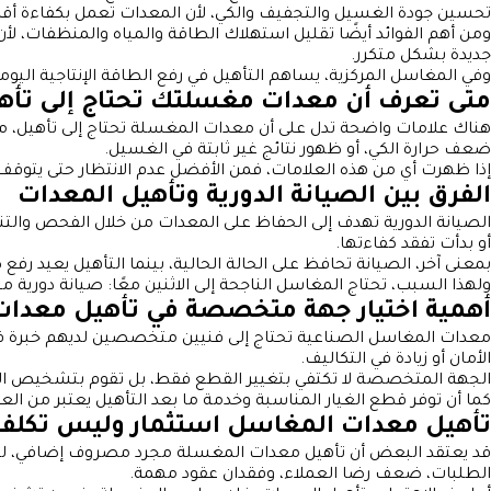
تحسين جودة الغسيل والتجفيف والكي، لأن المعدات تعمل بكفاءة أقرب 
ومن أهم الفوائد أيضًا تقليل استهلاك الطاقة والمياه والمنظفات، لأن
جديدة بشكل متكرر.
وفي المغاسل المركزية، يساهم التأهيل في رفع الطاقة الإنتاجية ال
متى تعرف أن معدات مغسلتك تحتاج إلى تأه
هناك علامات واضحة تدل على أن معدات المغسلة تحتاج إلى تأهيل، مثل تكر
ضعف حرارة الكي، أو ظهور نتائج غير ثابتة في الغسيل.
إذا ظهرت أي من هذه العلامات، فمن الأفضل عدم الانتظار حتى يتوقف ا
الفرق بين الصيانة الدورية وتأهيل المعدات
الصيانة الدورية تهدف إلى الحفاظ على المعدات من خلال الفحص والتن
أو بدأت تفقد كفاءتها.
بمعنى آخر، الصيانة تحافظ على الحالة الحالية، بينما التأهيل يعيد ر
ولهذا السبب، تحتاج المغاسل الناجحة إلى الاثنين معًا: صيانة دورية 
أهمية اختيار جهة متخصصة في تأهيل معدا
معدات المغاسل الصناعية تحتاج إلى فنيين متخصصين لديهم خبرة في ا
الأمان أو زيادة في التكاليف.
الجهة المتخصصة لا تكتفي بتغيير القطع فقط، بل تقوم بتشخيص الح
كما أن توفر قطع الغيار المناسبة وخدمة ما بعد التأهيل يعتبر من ال
تأهيل معدات المغاسل استثمار وليس تكلفة
قد يعتقد البعض أن تأهيل معدات المغسلة مجرد مصروف إضافي، لكن
الطلبات، ضعف رضا العملاء، وفقدان عقود مهمة.