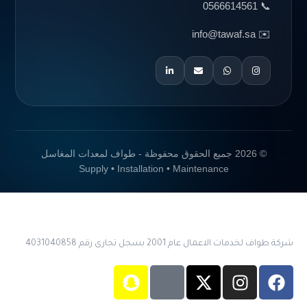
📞 0566614561
✉️ info@tawaf.sa
© 2026 جميع الحقوق محفوظة - طواف لمعدات المغاسل
Supply • Installation • Maintenance
شركة طواف لخدمات الاعمال عام 2001 بسجل تجارى رقم 4031040858