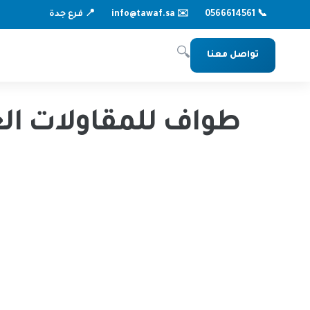
📞 0566614561
✉️ info@tawaf.sa
📍 فرع جدة
🔍
تواصل معنا
طواف للمقاولات العامة
طواف للمقاولات ال