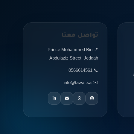
تواصل معنا
📍 Prince Mohammed Bin
Abdulaziz Street, Jeddah
📞 0566614561
✉️ info@tawaf.sa