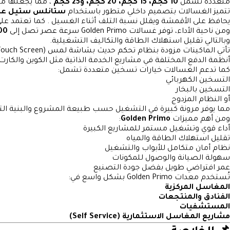
متعددة تشمل
10 كجم، 15 كجم، 20 كجم، و25 كجم
، مما يجعلها م
تتميز الغسالات بتصميم داخلي متطور باستخدام
ستانلس ستيل عال
يحافظ على الأقمشة ويقلل نسبة التلف أثناء الغسيل . كما تعتمد على 
ومن ناحية الأداء، توفر غسالات Golden Primo سرعة عصر تصل إلى
200 RPM
وبالتالي تقليل استهلاك الطاقة والتكاليف التشغيلية.
تأتي الماكينات مزودة بنظام تحكم حديث بشاشة لمس (Touch Screen) يدعم أكثر من
أنظمة الدفع المختلفة في مشاريع الخدمة الذاتية مثل الكوين والكارت و
كما تدعم الغسالات خيارات تسخين متعددة تشمل:
التسخين الكهربائي
التسخين بالبخار
أو النظام المزدوج
مما يوفر مرونة كبيرة في التشغيل حسب طبيعة المشروع والبنية التح
ومن أهم مميزات
Golden Primo
:
أداء قوي وتشغيل مستمر للمشاريع الكبيرة
تقليل استهلاك الطاقة والمياه
نظام أمان متكامل للأبواب والتشغيل
سهولة الصيانة والوصول للمكونات
عمر افتراضي طويل بفضل جودة التصنيع
تُستخدم معدات Golden Primo بشكل واسع في:
المغاسل المركزية
الفنادق والمنتجعات
المستشفيات
مشاريع المغاسل الاستثمارية (Self Service)