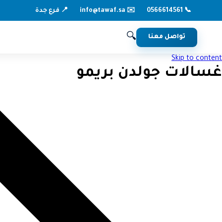
📞 0566614561
📍 فرع جدة
✉️ info@tawaf.sa
🔍
تواصل معنا
Skip to content
غسالات جولدن بريمو