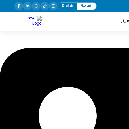
العربية
English
يار