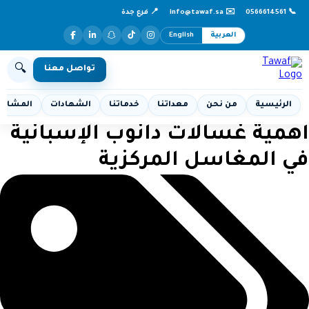
📞 0566614561
✉️ info@tawaf.sa
📍 فرع جدة
العربية
English
🔍
تواصل معنا
الرئيسية
من نحن
معداتنا
خدماتنا
الشهادات
المشاري
Skip to content
أهمية غسالات دانوب الإسبانية
في المغاسل المركزية